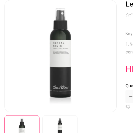
Le
Key
1. 
cent
H
Qua